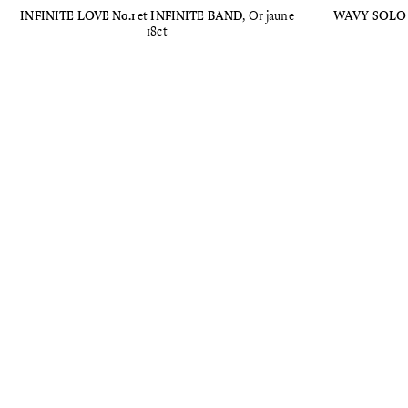
INFINITE LOVE No.1
et
INFINITE BAND
, Or jaune
WAVY SOLO N
18ct