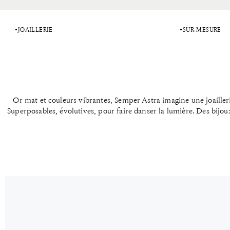
JOAILLERIE
SUR-MESURE
sparkling to the moon & back
Or mat et couleurs vibrantes, Semper Astra imagine une joaillerie
Superposables, évolutives, pour faire danser la lumière. Des bijo